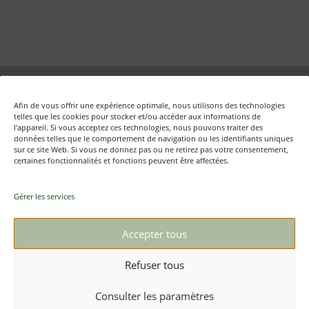
Fondation Auschwitz – Mémoire d'Auschwitz ASBL
Afin de vous offrir une expérience optimale, nous utilisons des technologies
Rue aux Laines, 17 boîte 50 – B-1000 Bruxelles
telles que les cookies pour stocker et/ou accéder aux informations de
l'appareil. Si vous acceptez ces technologies, nous pouvons traiter des
données telles que le comportement de navigation ou les identifiants uniques
sur ce site Web. Si vous ne donnez pas ou ne retirez pas votre consentement,
certaines fonctionnalités et fonctions peuvent être affectées.
Textes et photos : © Mémoire d’Auschwitz ASBL/ Daniel
Weyssow
Gérer les services
+32 (0)2 512 79 98
Contact
Accepter tous
Refuser tous
Mentions légales
Vie privée
Consulter les paramètres
Politique de cookies (UE)