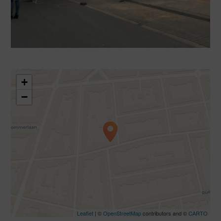
+
−
Travelers' Map is loading...
If you see this after your page is
loaded completely, leafletJS files are
missing.
Leaflet
| ©
OpenStreetMap
contributors and ©
CARTO