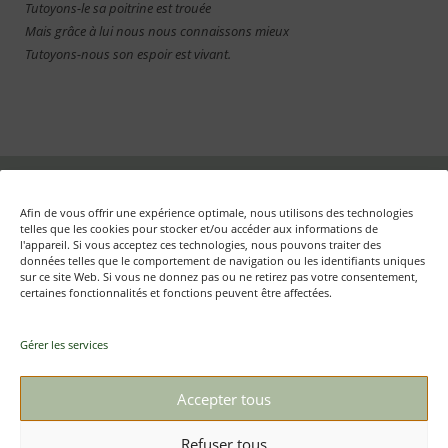
Tutoyons-le sa poitrine est trouée
Mais grâce à lui nous nous connaissons mieux
Tutoyons-nous son espoir est vivant.
Fondation Auschwitz – Mémoire d'Auschwitz ASBL
Afin de vous offrir une expérience optimale, nous utilisons des technologies
Rue aux Laines, 17 boîte 50 – B-1000 Bruxelles
telles que les cookies pour stocker et/ou accéder aux informations de
l'appareil. Si vous acceptez ces technologies, nous pouvons traiter des
données telles que le comportement de navigation ou les identifiants uniques
sur ce site Web. Si vous ne donnez pas ou ne retirez pas votre consentement,
certaines fonctionnalités et fonctions peuvent être affectées.
Textes et photos : © Mémoire d’Auschwitz ASBL/ Daniel
Weyssow
Gérer les services
+32 (0)2 512 79 98
Contact
Accepter tous
Refuser tous