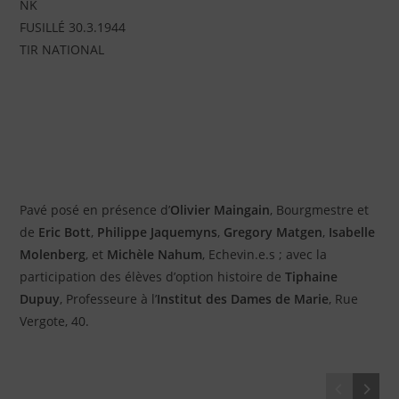
NK
FUSILLÉ 30.3.1944
TIR NATIONAL
Pavé posé en présence d’
Olivier Maingain
, Bourgmestre et
de
Eric Bott
,
Philippe Jaquemyns
,
Gregory Matgen
,
Isabelle
Molenberg
, et
Michèle Nahum
, Echevin.e.s ; avec la
participation des élèves d’option histoire de
Tiphaine
Dupuy
, Professeure à l’
Institut des Dames de Marie
, Rue
Vergote, 40.