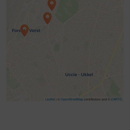
Travelers' Map is loading...
If you see this after your page is
loaded completely, leafletJS files are
missing.
Leaflet
| ©
OpenStreetMap
contributors and ©
CARTO