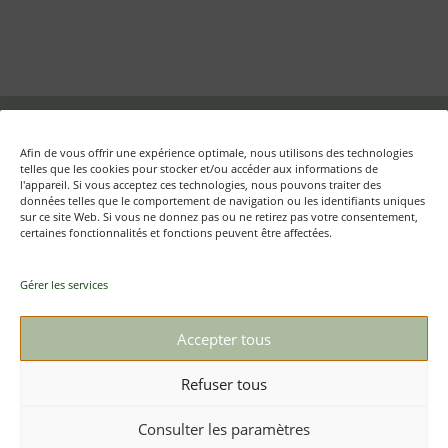
Fondation Auschwitz – Mémoire d'Auschwitz ASBL
Afin de vous offrir une expérience optimale, nous utilisons des technologies
Rue aux Laines, 17 boîte 50 – B-1000 Bruxelles
telles que les cookies pour stocker et/ou accéder aux informations de
l'appareil. Si vous acceptez ces technologies, nous pouvons traiter des
données telles que le comportement de navigation ou les identifiants uniques
sur ce site Web. Si vous ne donnez pas ou ne retirez pas votre consentement,
certaines fonctionnalités et fonctions peuvent être affectées.
Textes et photos : © Mémoire d’Auschwitz ASBL/ Daniel
Weyssow
Gérer les services
+32 (0)2 512 79 98
Contact
Accepter tous
Refuser tous
Mentions légales
Vie privée
Consulter les paramètres
Politique de cookies (UE)