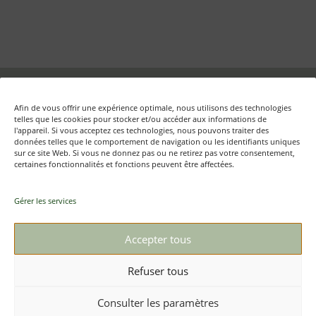
Fondation Auschwitz – Mémoire d'Auschwitz ASBL
Afin de vous offrir une expérience optimale, nous utilisons des technologies
Rue aux Laines, 17 boîte 50 – B-1000 Bruxelles
telles que les cookies pour stocker et/ou accéder aux informations de
l'appareil. Si vous acceptez ces technologies, nous pouvons traiter des
données telles que le comportement de navigation ou les identifiants uniques
sur ce site Web. Si vous ne donnez pas ou ne retirez pas votre consentement,
certaines fonctionnalités et fonctions peuvent être affectées.
Textes et photos : © Mémoire d’Auschwitz ASBL/ Daniel
Weyssow
Gérer les services
+32 (0)2 512 79 98
Contact
Accepter tous
Refuser tous
Mentions légales
Vie privée
Consulter les paramètres
Politique de cookies (UE)