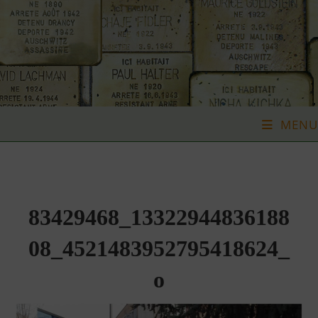
Skip
to
content
MENU
83429468_13322944836188
08_4521483952795418624_
o