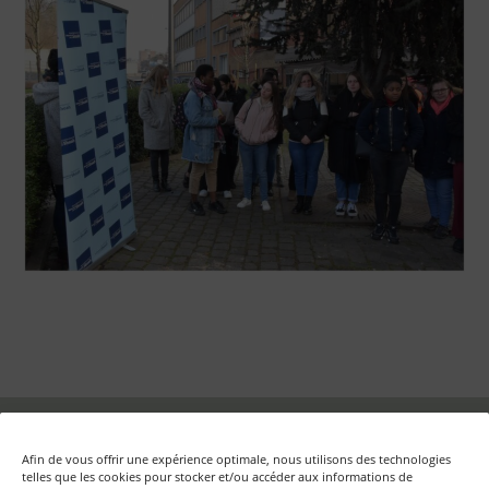
Fondation Auschwitz – Mémoire d'Auschwitz ASBL
Afin de vous offrir une expérience optimale, nous utilisons des technologies
Rue aux Laines, 17 boîte 50 – B-1000 Bruxelles
telles que les cookies pour stocker et/ou accéder aux informations de