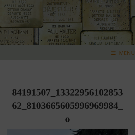
Skip
to
content
MENU
84191507_13322956102853
62_8103665605996969984_
o