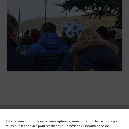
Fondation Auschwitz – Mémoire d'Auschwitz ASBL
Afin de vous offrir une expérience optimale, nous utilisons des technologies
Rue aux Laines, 17 boîte 50 – B-1000 Bruxelles
telles que les cookies pour stocker et/ou accéder aux informations de