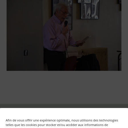
Fondation Auschwitz – Mémoire d'Auschwitz ASBL
Afin de vous offrir une expérience optimale, nous utilisons des technologies
Rue aux Laines, 17 boîte 50 – B-1000 Bruxelles
telles que les cookies pour stocker et/ou accéder aux informations de