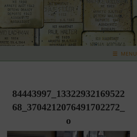
Skip
to
content
MENU
84443997_13322932169522
68_3704212076491702272_
o