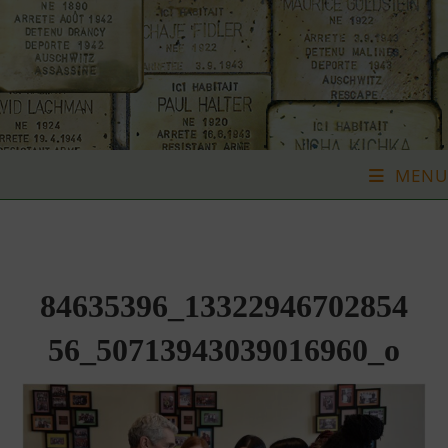
Skip
to
content
MENU
84635396_13322946702854
56_50713943039016960_o