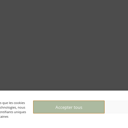
es que les cookies
Accepter tous
technologies, nous
entifiants uniques
Textes et photos : © Mémoire d’Auschwitz ASBL/ Daniel
M
taines
Weyssow
V