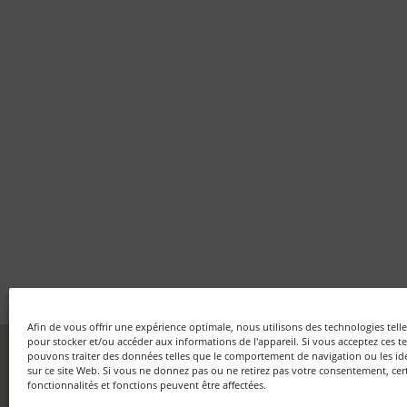
Afin de vous offrir une expérience optimale, nous utilisons des technologies tell
pour stocker et/ou accéder aux informations de l'appareil. Si vous acceptez ces 
pouvons traiter des données telles que le comportement de navigation ou les id
Fondation Auschwitz – Mémoire d'Auschwitz ASBL
sur ce site Web. Si vous ne donnez pas ou ne retirez pas votre consentement, cer
Rue aux Laines, 17 boîte 50 – B-1000 Bruxelles
fonctionnalités et fonctions peuvent être affectées.