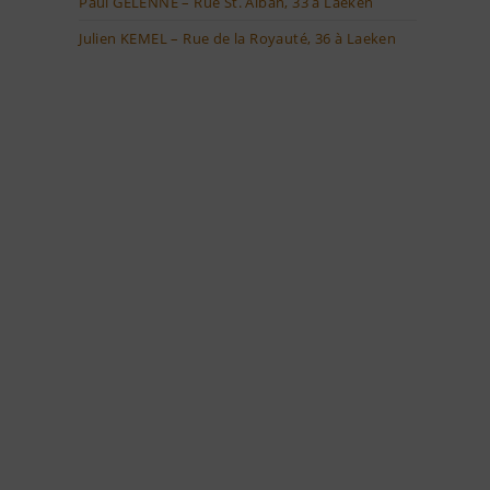
Paul GELENNE – Rue St. Alban, 33 à Laeken
Julien KEMEL – Rue de la Royauté, 36 à Laeken