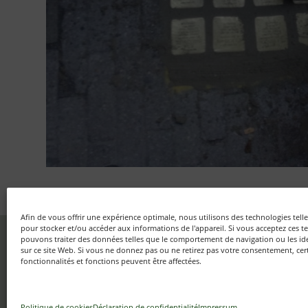
Afin de vous offrir une expérience optimale, nous utilisons des technologies tell
pour stocker et/ou accéder aux informations de l'appareil. Si vous acceptez ces 
pouvons traiter des données telles que le comportement de navigation ou les id
Fondation Auschwitz – Mémoire d'Auschwitz ASBL
sur ce site Web. Si vous ne donnez pas ou ne retirez pas votre consentement, cer
Rue aux Laines, 17 boîte 50 – B-1000 Bruxelles
fonctionnalités et fonctions peuvent être affectées.
Politique de cookies
Déclaration de confidentialité
Impressum