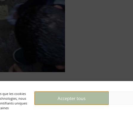
es que les cookies
Accepter tous
technologies, nous
entifiants uniques
Textes et photos : © Mémoire d’Auschwitz ASBL/ Daniel
M
taines
Weyssow
V
+32 (0)2 512 79 98
P
Contact