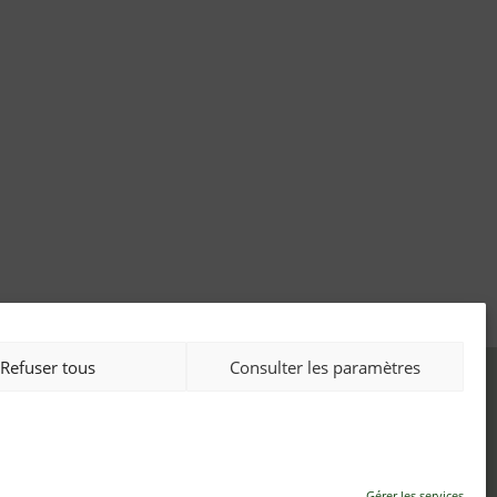
Refuser tous
Consulter les paramètres
entions légales
ie privée
olitique de cookies (UE)
Gérer les services