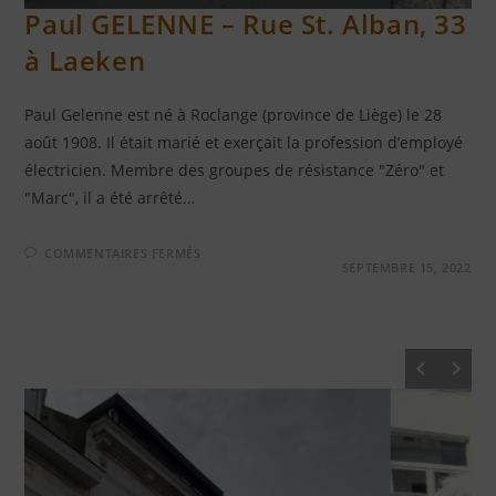
Paul GELENNE – Rue St. Alban, 33
à Laeken
Paul Gelenne est né à Roclange (province de Liège) le 28
août 1908. Il était marié et exerçait la profession d’employé
électricien. Membre des groupes de résistance "Zéro" et
"Marc", il a été arrêté…
SUR
COMMENTAIRES FERMÉS
PAUL
SEPTEMBRE 15, 2022
GELENNE
–
RUE
ST.
ALBAN,
33
À
LAEKEN