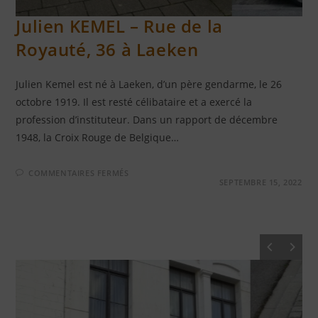
RÉSISTANTS FUSILLÉS AU TIR NATIONAL LAEKEN
Julien KEMEL – Rue de la
Royauté, 36 à Laeken
Julien Kemel est né à Laeken, d’un père gendarme, le 26
octobre 1919. Il est resté célibataire et a exercé la
profession d’instituteur. Dans un rapport de décembre
1948, la Croix Rouge de Belgique…
SUR
COMMENTAIRES FERMÉS
JULIEN
SEPTEMBRE 15, 2022
KEMEL
–
RUE
DE
LA
ROYAUTÉ,
36
À
LAEKEN