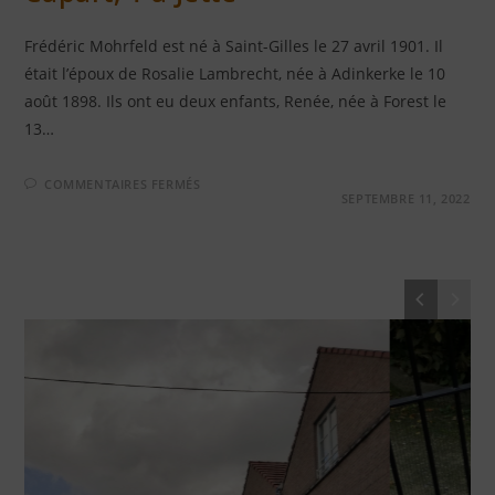
Frédéric Mohrfeld est né à Saint-Gilles le 27 avril 1901. Il
était l’époux de Rosalie Lambrecht, née à Adinkerke le 10
août 1898. Ils ont eu deux enfants, Renée, née à Forest le
13…
SUR
COMMENTAIRES FERMÉS
FRÉDÉRIC
SEPTEMBRE 11, 2022
MOHRFELD
–
AVENUE
CAPART,
1
À
JETTE