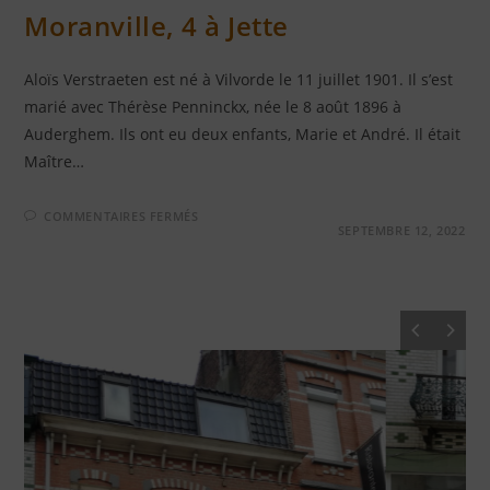
Moranville, 4 à Jette
Aloïs Verstraeten est né à Vilvorde le 11 juillet 1901. Il s’est
marié avec Thérèse Penninckx, née le 8 août 1896 à
Auderghem. Ils ont eu deux enfants, Marie et André. Il était
Maître…
SUR
COMMENTAIRES FERMÉS
ALOÏS
SEPTEMBRE 12, 2022
VERSTRAETEN
–
RUE
DE
MORANVILLE,
4
À
JETTE