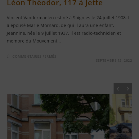
Léon Théodor, 117 à Jette
Vincent Vandermaelen est né à Soignies le 24 juillet 1908. Il
a épousé Marie Mornard, de qui il aura une enfant,
Jeannine, née le 9 juillet 1937. Il est radio-technicien et
membre du Mouvement…
SUR
COMMENTAIRES FERMÉS
VINCENT
SEPTEMBRE 12, 2022
VANDERMAELEN
–
RUE
LÉON
THÉODOR,
117
À
JETTE