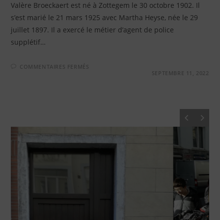
Valère Broeckaert est né à Zottegem le 30 octobre 1902. Il
s’est marié le 21 mars 1925 avec Martha Heyse, née le 29
juillet 1897. Il a exercé le métier d’agent de police
supplétif…
SUR
COMMENTAIRES FERMÉS
VALÈRE
SEPTEMBRE 11, 2022
BROECKAERT
–
RUE
LÉON
DOPÉRÉ,
78
À
JETTE