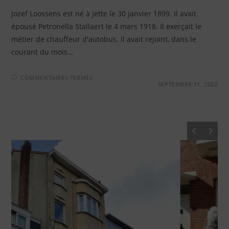
Jozef Loossens est né à Jette le 30 janvier 1899. Il avait
épousé Petronella Stallaert le 4 mars 1918. Il exerçait le
métier de chauffeur d'autobus. Il avait rejoint, dans le
courant du mois…
SUR
COMMENTAIRES FERMÉS
JOZEF
SEPTEMBRE 11, 2022
LOOSSENS
–
RUE
LÉON
THÉODOR,
31
À
JETTE